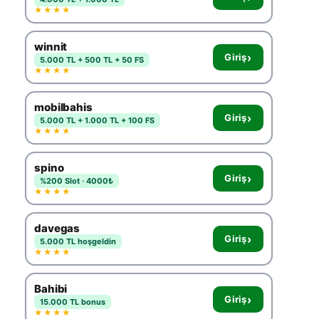
★★★★
winnit
›
Giriş
5.000 TL + 500 TL + 50 FS
★★★★
mobilbahis
›
Giriş
5.000 TL + 1.000 TL + 100 FS
★★★★
spino
›
Giriş
%200 Slot · 4000₺
★★★★
davegas
›
Giriş
5.000 TL hoşgeldin
★★★★
Bahibi
›
Giriş
15.000 TL bonus
★★★★