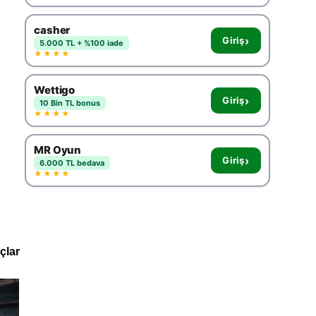
casher
›
Giriş
5.000 TL + %100 iade
★★★★
Wettigo
›
Giriş
10 Bin TL bonus
★★★★
MR Oyun
›
Giriş
6.000 TL bedava
★★★★
çlar