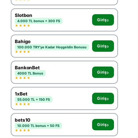
Slotbon
›
Giriş
4.000 TL bonus + 300 FS
★★★★
Bahigo
›
Giriş
100.000 TRY'ye Kadar Hoşgeldin Bonusu
★★★★
BankonBet
›
Giriş
4000 TL Bonus
★★★★
1xBet
›
Giriş
55.000 TL + 150 FS
★★★★
bets10
›
Giriş
10.000 TL bonus + 50 FS
★★★★