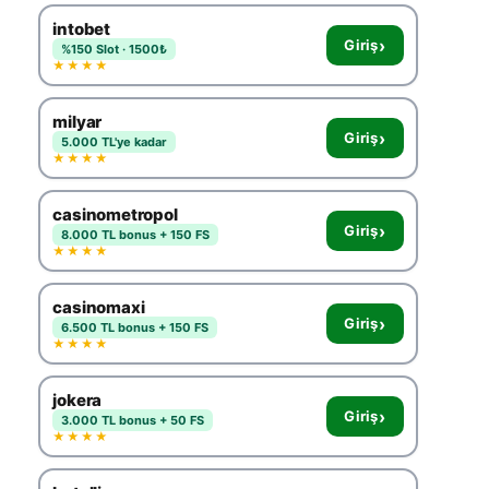
intobet
›
Giriş
%150 Slot · 1500₺
★★★★
milyar
›
Giriş
5.000 TL'ye kadar
★★★★
casinometropol
›
Giriş
8.000 TL bonus + 150 FS
★★★★
casinomaxi
›
Giriş
6.500 TL bonus + 150 FS
★★★★
jokera
›
Giriş
3.000 TL bonus + 50 FS
★★★★