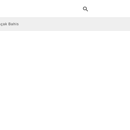
açak Bahis
Typ
your
sea
que
and
hit
ente