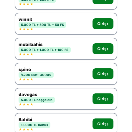
★★★★
winnit
›
Giriş
5.000 TL + 500 TL + 50 FS
★★★★
mobilbahis
›
Giriş
5.000 TL + 1.000 TL + 100 FS
★★★★
spino
›
Giriş
%200 Slot · 4000₺
★★★★
davegas
›
Giriş
5.000 TL hoşgeldin
★★★★
Bahibi
›
Giriş
15.000 TL bonus
★★★★