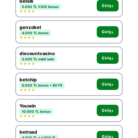
betelli
›
Giriş
5.050 TL %100 bonus
★★★★
genzobet
›
Giriş
4.000 TL bonus
★★★★
discountcasino
›
Giriş
5.000 TL nakit iade
★★★★
betchip
›
Giriş
6.000 TL bonus + 80 FS
★★★★
Youwin
›
Giriş
10.000 TL bonus
★★★★
betroad
›
Giriş
4.000 TL + 1.000 TL