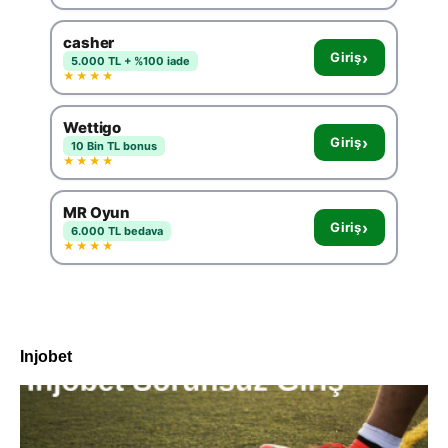
casher
›
Giriş
5.000 TL + %100 iade
★★★★
Wettigo
›
Giriş
10 Bin TL bonus
★★★★
MR Oyun
›
Giriş
6.000 TL bedava
★★★★
Injobet