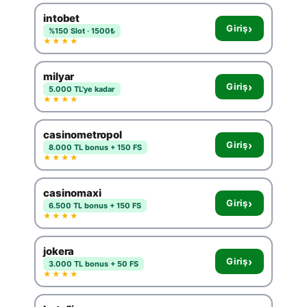
intobet
›
Giriş
%150 Slot · 1500₺
★★★★
milyar
›
Giriş
5.000 TL'ye kadar
★★★★
casinometropol
›
Giriş
8.000 TL bonus + 150 FS
★★★★
casinomaxi
›
Giriş
6.500 TL bonus + 150 FS
★★★★
jokera
›
Giriş
3.000 TL bonus + 50 FS
★★★★