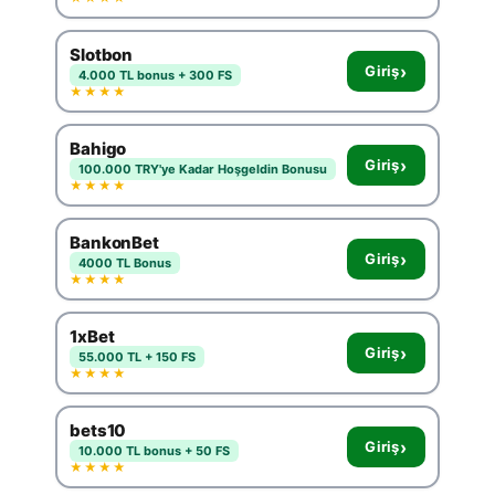
Slotbon
›
Giriş
4.000 TL bonus + 300 FS
★★★★
Bahigo
›
Giriş
100.000 TRY'ye Kadar Hoşgeldin Bonusu
★★★★
BankonBet
›
Giriş
4000 TL Bonus
★★★★
1xBet
›
Giriş
55.000 TL + 150 FS
★★★★
bets10
›
Giriş
10.000 TL bonus + 50 FS
★★★★