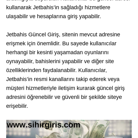
kullanarak Jetbahis’in sağladığı hizmetlere
ulaşabilir ve hesaplarına giriş yapabilir.
Jetbahis Güncel Giriş, sitenin mevcut adresine
erişmek için önemlidir. Bu sayede kullanıcılar
herhangi bir kesinti yaşamadan oyunlarını
oynayabilir, bahislerini yapabilir ve diğer site
özelliklerinden faydalanabilir. Kullanıcılar,
Jetbahis’in resmi kanallarını takip ederek veya
müşteri hizmetleriyle iletişim kurarak güncel giriş
adresini öğrenebilir ve güvenli bir şekilde siteye
erişebilir.