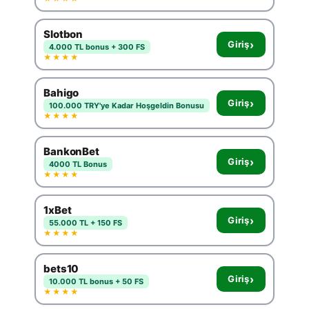
Slotbon
›
Giriş
4.000 TL bonus + 300 FS
★★★★
Bahigo
›
Giriş
100.000 TRY'ye Kadar Hoşgeldin Bonusu
★★★★
BankonBet
›
Giriş
4000 TL Bonus
★★★★
1xBet
›
Giriş
55.000 TL + 150 FS
★★★★
bets10
›
Giriş
10.000 TL bonus + 50 FS
★★★★