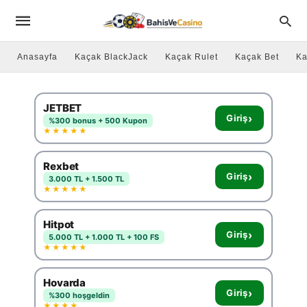
Anasayfa
Kaçak BlackJack
Kaçak Rulet
Kaçak Bet
Ka
JETBET
›
Giriş
%300 bonus + 500 Kupon
★★★★★
Rexbet
›
Giriş
3.000 TL + 1.500 TL
★★★★★
Hitpot
›
Giriş
5.000 TL + 1.000 TL + 100 FS
★★★★★
Hovarda
›
Giriş
%300 hoşgeldin
★★★★