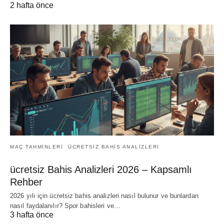
2 hafta önce
MAÇ TAHMINLERI
ÜCRETSIZ BAHIS ANALIZLERI
ücretsiz Bahis Analizleri 2026 – Kapsamlı
Rehber
2026 yılı için ücretsiz bahis analizleri nasıl bulunur ve bunlardan
nasıl faydalanılır? Spor bahisleri ve…
3 hafta önce