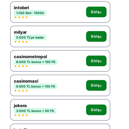
intobet
›
Giriş
%150 Slot · 1500₺
★★★★
milyar
›
Giriş
5.000 TL'ye kadar
★★★★
casinometropol
›
Giriş
8.000 TL bonus + 150 FS
★★★★
casinomaxi
›
Giriş
6.500 TL bonus + 150 FS
★★★★
jokera
›
Giriş
3.000 TL bonus + 50 FS
★★★★