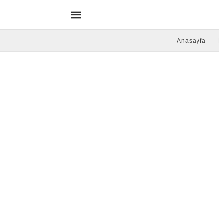
Anasayfa