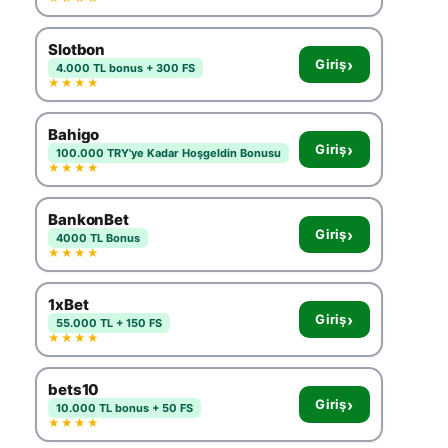
Slotbon
›
Giriş
4.000 TL bonus + 300 FS
★★★★
Bahigo
›
Giriş
100.000 TRY'ye Kadar Hoşgeldin Bonusu
★★★★
BankonBet
›
Giriş
4000 TL Bonus
★★★★
1xBet
›
Giriş
55.000 TL + 150 FS
★★★★
bets10
›
Giriş
10.000 TL bonus + 50 FS
★★★★