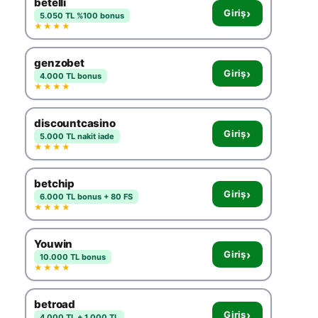
betelli
›
Giriş
5.050 TL %100 bonus
★★★★
genzobet
›
Giriş
4.000 TL bonus
★★★★
discountcasino
›
Giriş
5.000 TL nakit iade
★★★★
betchip
›
Giriş
6.000 TL bonus + 80 FS
★★★★
Youwin
›
Giriş
10.000 TL bonus
★★★★
betroad
›
Giriş
4.000 TL + 1.000 TL