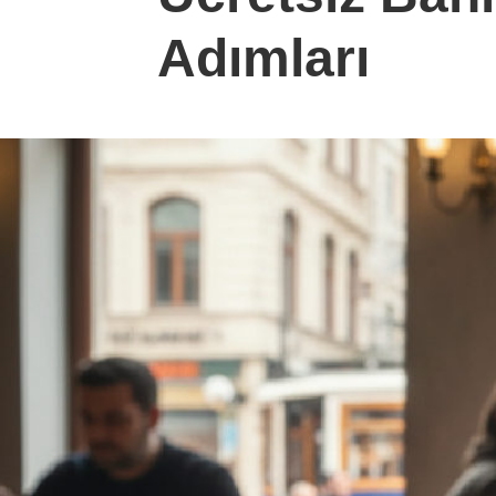
Adımları