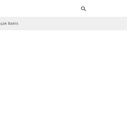
açak Bahis
Typ
your
sea
que
and
hit
ente