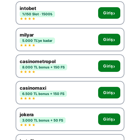
intobet
›
Giriş
%150 Slot · 1500₺
★★★★
milyar
›
Giriş
5.000 TL'ye kadar
★★★★
casinometropol
›
Giriş
8.000 TL bonus + 150 FS
★★★★
casinomaxi
›
Giriş
6.500 TL bonus + 150 FS
★★★★
jokera
›
Giriş
3.000 TL bonus + 50 FS
★★★★