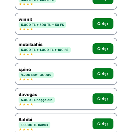
★★★★
winnit
›
Giriş
5.000 TL + 500 TL + 50 FS
★★★★
mobilbahis
›
Giriş
5.000 TL + 1.000 TL + 100 FS
★★★★
spino
›
Giriş
%200 Slot · 4000₺
★★★★
davegas
›
Giriş
5.000 TL hoşgeldin
★★★★
Bahibi
›
Giriş
15.000 TL bonus
★★★★